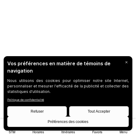
STM
Horaires
Itinéraires
Favoris
Menu