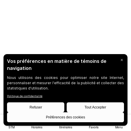
STM
Horaires
Itinéraires
Favoris
Menu