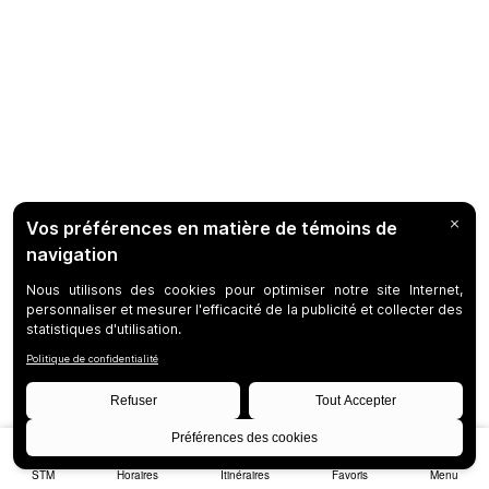
STM
Horaires
Itinéraires
Favoris
Menu