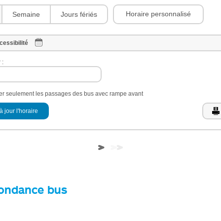
Horaire personnalisé
Semaine
Jours fériés
cessibilité
 :
her seulement les passages des bus avec rampe avant
à jour l'horaire
ondance bus