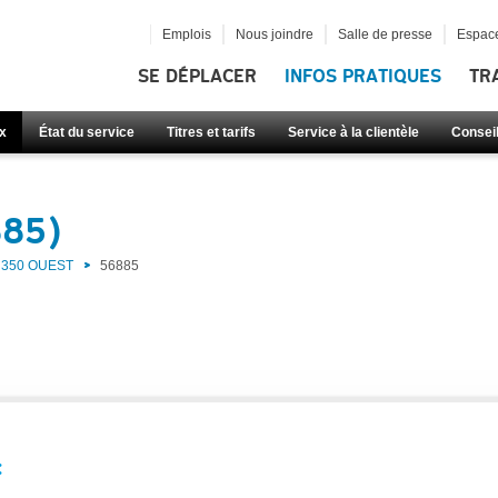
Emplois
Nous joindre
Salle de presse
Espace
SE DÉPLACER
INFOS PRATIQUES
TR
x
État du service
Titres et tarifs
Service à la clientèle
Consei
885)
350 OUEST
56885
: