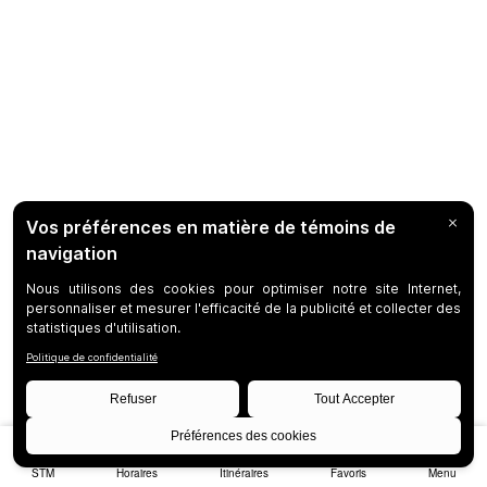
STM
Horaires
Itinéraires
Favoris
Menu