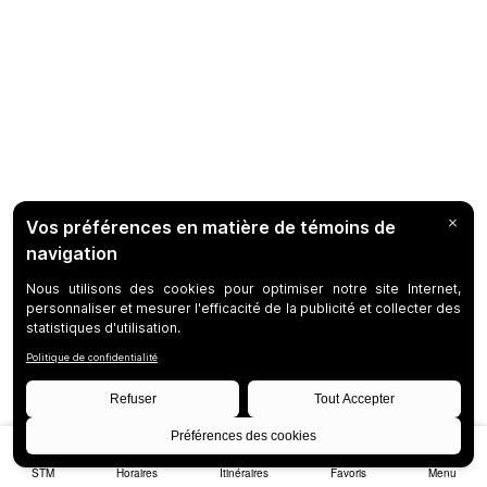
STM
Horaires
Itinéraires
Favoris
Menu