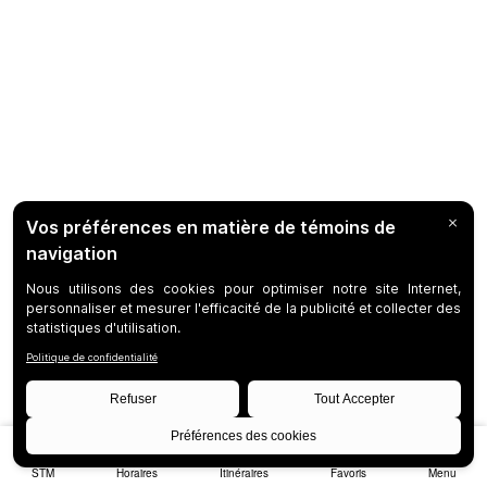
STM
Horaires
Itinéraires
Favoris
Menu