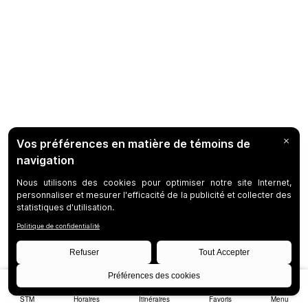
STM
Horaires
Itinéraires
Favoris
Menu