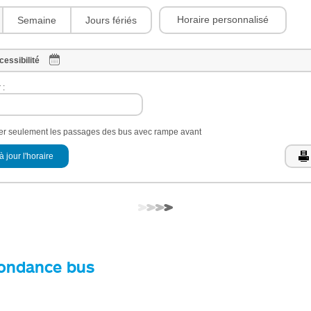
Horaire personnalisé
Semaine
Jours fériés
cessibilité
 :
her seulement les passages des bus avec rampe avant
à jour l'horaire
ondance bus