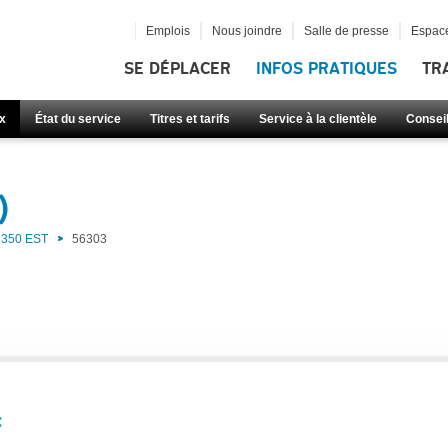
Emplois
Nous joindre
Salle de presse
Espace
SE DÉPLACER
INFOS PRATIQUES
TR
x
État du service
Titres et tarifs
Service à la clientèle
Consei
)
350 EST
56303
: