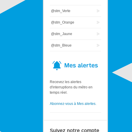
@stm_Verte
@stm_Orange
@stm_Jaune
@stm_Bleue
Recevez les alertes
d'interruptions du métro en
temps réel.
Abonnez-vous à Mes alertes.
Suivez notre compte