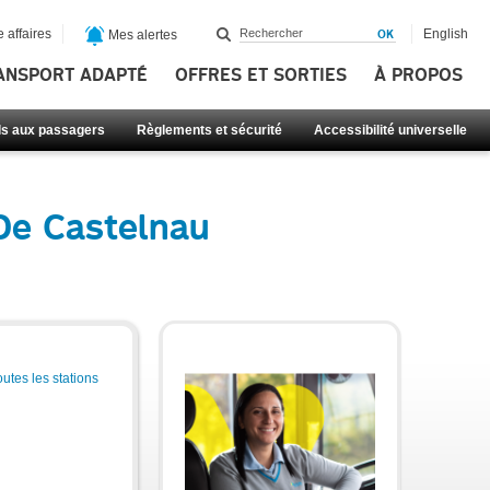
 affaires
English
Mes alertes
ANSPORT ADAPTÉ
OFFRES ET SORTIES
À PROPOS
ls aux passagers
Règlements et sécurité
Accessibilité universelle
 De Castelnau
outes les stations