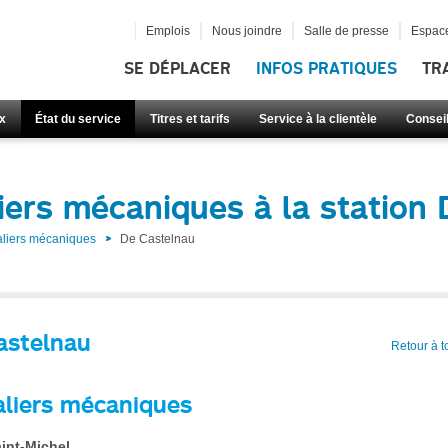
Emplois
Nous joindre
Salle de presse
Espace
SE DÉPLACER
INFOS PRATIQUES
TR
x
État du service
Titres et tarifs
Service à la clientèle
Consei
iers mécaniques à la station
aliers mécaniques
De Castelnau
astelnau
Retour à t
aliers mécaniques
int-Michel