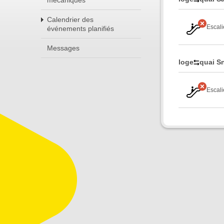
mécaniques
Calendrier des
Escali
événements planifiés
Messages
loge
quai 
Escali