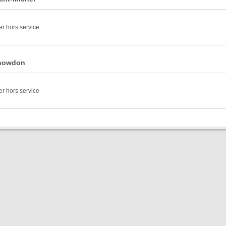
er hors service
Snowdon
er hors service