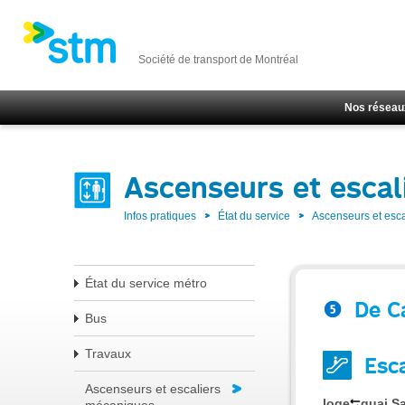
Société de transport de Montréal
Nos réseau
Ascenseurs et escal
Infos pratiques
État du service
Ascenseurs et esc
État du service métro
De C
Bus
Travaux
Esc
Ascenseurs et escaliers
loge
quai Sa