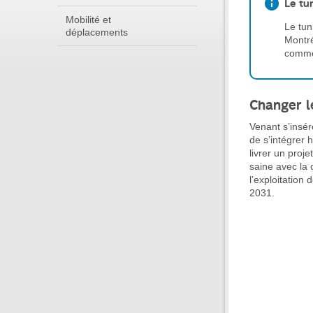
Le tu
Mobilité et
Le tun
déplacements
Montré
comme
Changer l
Venant s’insér
de s’intégrer 
livrer un proj
saine avec la
l’exploitation
2031.