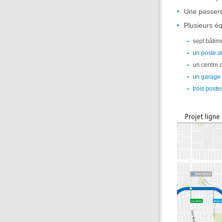
Une passerel
Plusieurs éq
sept bâtim
un poste de
un centre d
un garage
trois post