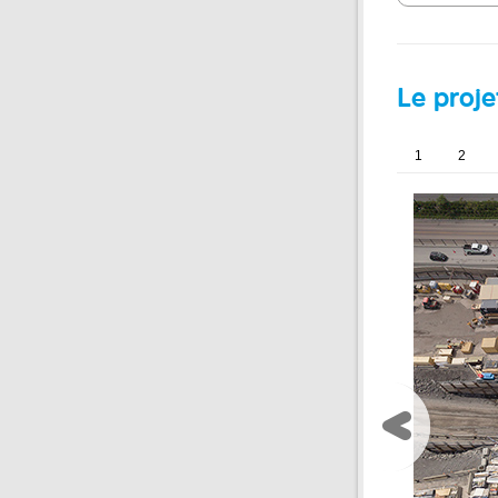
Le proj
1
2