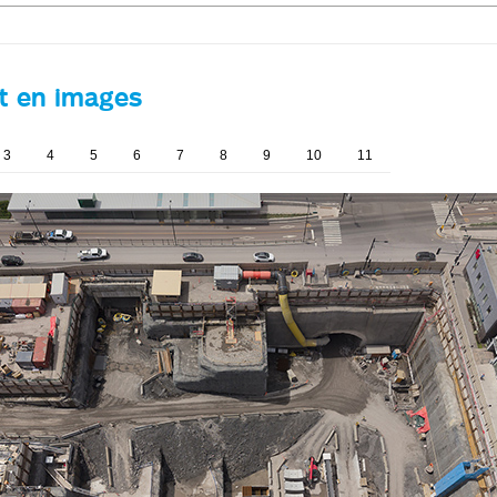
et en images
3
4
5
6
7
8
9
10
11