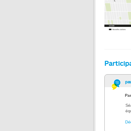
Particip
pa
Par
Sé
éq
Dé