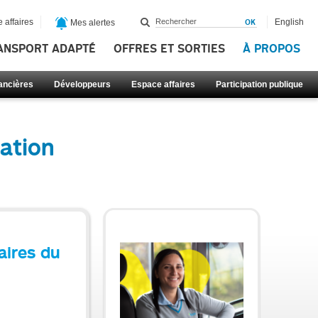
 affaires
English
Mes alertes
ANSPORT ADAPTÉ
OFFRES ET SORTIES
À PROPOS
nancières
Développeurs
Espace affaires
Participation publique
ration
aires du