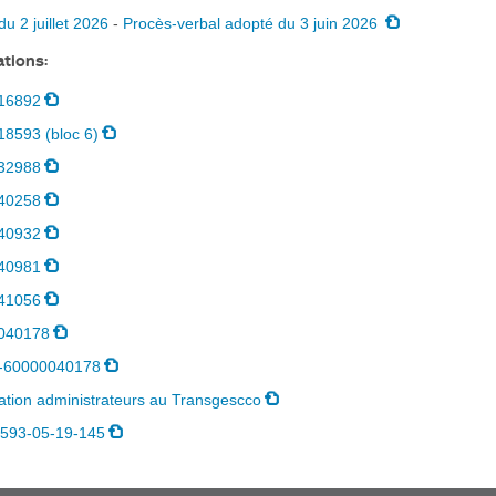
du 2 juillet 2026
-
Procès-verbal adopté du 3 juin 2026
tions:
16892
8593 (bloc 6)
32988
40258
40932
40981
41056
040178
-60000040178
ion administrateurs au Transgescco
593-05-19-145