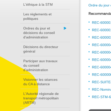
L'éthique à la STM
Ordre du jour 
Recommanda
Les règlements et
politiques
REC-60000
Ordres du jour et
REC-600001
décisions du conseil
d'administration
REC-60000
REC-60000
Décisions du directeur
général
REC-60000
REC-60000
Participer aux travaux
du conseil
REC-60000
d’administration
REC-60000
Visionner les séances
REC-SUITE
du CA à distance
REC-Nominat
L'Autorité régionale de
REC-STM-6
transport métropolitain
(ARTM)