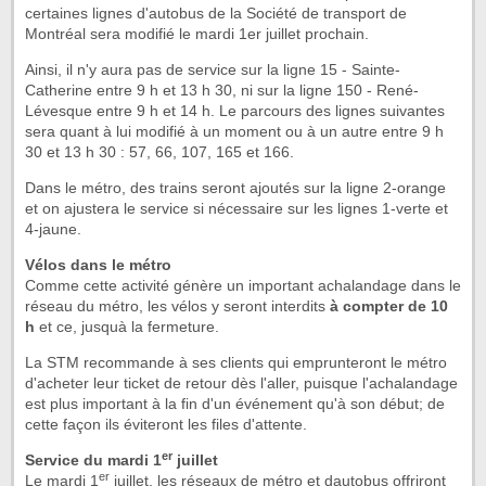
certaines lignes d'autobus de la Société de transport de
Montréal sera modifié le mardi 1
er
juillet prochain.
Ainsi, il n'y aura pas de service sur la ligne 15 - Sainte-
Catherine entre 9 h et 13 h 30, ni sur la ligne 150 - René-
Lévesque entre 9 h et 14 h. Le parcours des lignes suivantes
sera quant à lui modifié à un moment ou à un autre entre 9 h
30 et 13 h 30 : 57, 66, 107, 165 et 166.
Dans le métro, des trains seront ajoutés sur la ligne 2-orange
et on ajustera le service si nécessaire sur les lignes 1-verte et
4-jaune.
Vélos dans le métro
Comme cette activité génère un important achalandage dans le
réseau du métro, les vélos y seront interdits
à compter de 10
h
et ce, jusquà la fermeture.
La STM recommande à ses clients qui emprunteront le métro
d'acheter leur ticket de retour dès l'aller, puisque l'achalandage
est plus important à la fin d'un événement qu'à son début; de
cette façon ils éviteront les files d'attente.
er
Service du mardi 1
juillet
er
Le mardi 1
juillet, les réseaux de métro et dautobus offriront