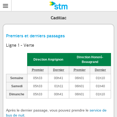
Cadillac
Premiers et derniers passages
Ligne 1 - Verte
Direction Honoré-
Direction Angrignon
Beaugrand
Premier
Dernier
Premier
Dernier
Semaine
05h33
00h41
06h01
01h10
Samedi
05h33
01h11
06h01
01h40
Dimanche
05h33
00h41
06h01
01h10
Après le dernier passage, vous pouvez prendre le
service de
bus de nuit
.