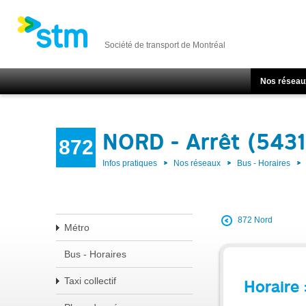
Société de transport de Montréal
Nos réseau
NORD - Arrêt (543
872
Infos pratiques
Nos réseaux
Bus - Horaires
872 Nord
Métro
Bus - Horaires
Taxi collectif
Horaire 