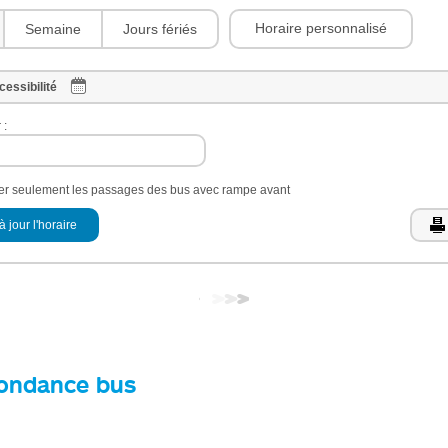
Horaire personnalisé
Semaine
Jours fériés
cessibilité
 :
her seulement les passages des bus avec rampe avant
à jour l'horaire
ondance bus