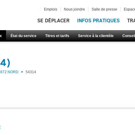
Emplois
Nous joindre
Salle de presse
Espace
SE DÉPLACER
INFOS PRATIQUES
TR
x
État du service
Titres et tarifs
Service à la clientèle
Consei
14)
872 NORD
54314
: