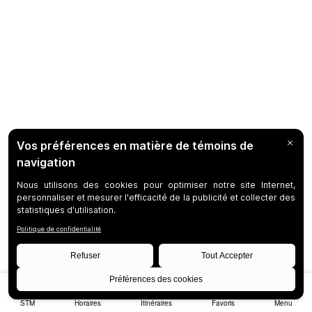
STM
Horaires
Itinéraires
Favoris
Menu