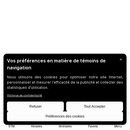
STM
Horaires
Itinéraires
Favoris
Menu