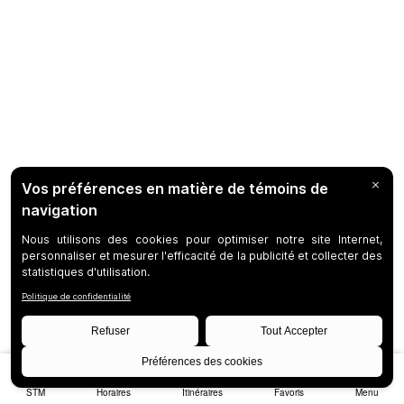
STM
Horaires
Itinéraires
Favoris
Menu