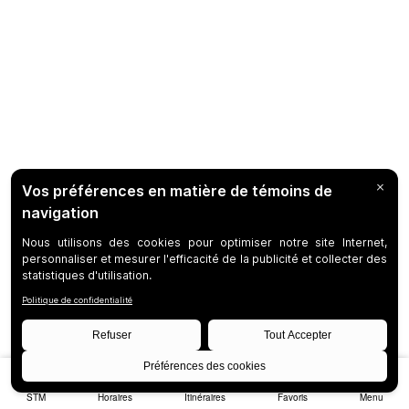
STM
Horaires
Itinéraires
Favoris
Menu