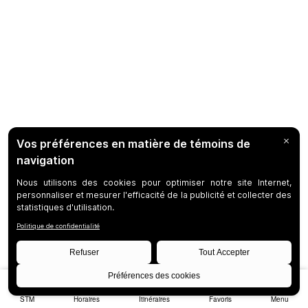
STM
Horaires
Itinéraires
Favoris
Menu