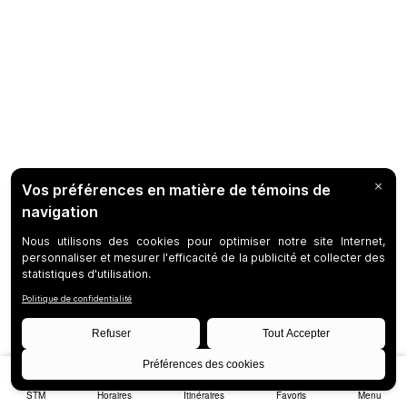
STM
Horaires
Itinéraires
Favoris
Menu