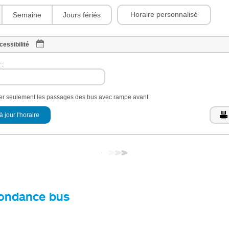
Horaire personnalisé
Semaine
Jours fériés
cessibilité
 :
her seulement les passages des bus avec rampe avant
à jour l'horaire
ondance bus