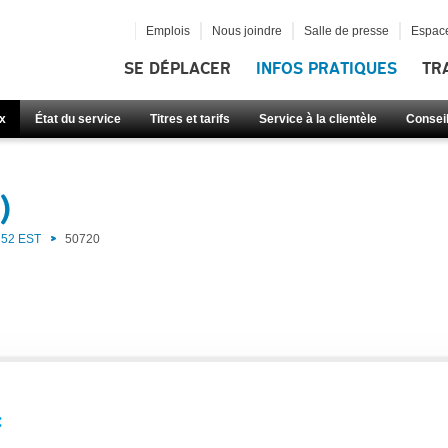
Emplois
Nous joindre
Salle de presse
Espace
SE DÉPLACER
INFOS PRATIQUES
TR
x
État du service
Titres et tarifs
Service à la clientèle
Consei
)
52 EST
50720
: