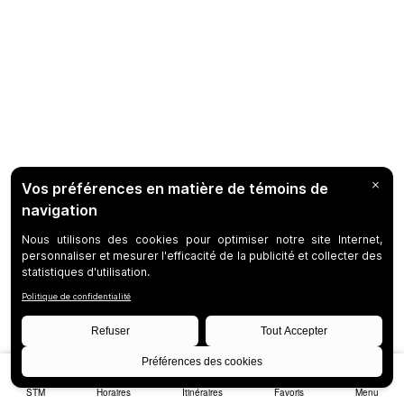
STM
Horaires
Itinéraires
Favoris
Menu