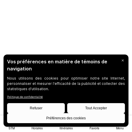
STM
Horaires
Itinéraires
Favoris
Menu