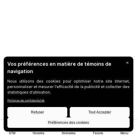
STM
Horaires
Itinéraires
Favoris
Menu