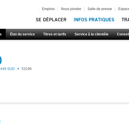
Emplois
Nous joindre
Salle de presse
Espace
SE DÉPLACER
INFOS PRATIQUES
TR
x
État du service
Titres et tarifs
Service à la clientèle
Consei
)
449 SUD
53196
: