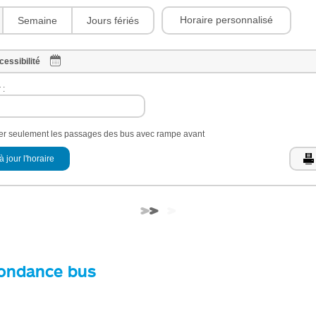
Horaire personnalisé
Semaine
Jours fériés
cessibilité
 :
her seulement les passages des bus avec rampe avant
à jour l'horaire
ondance bus