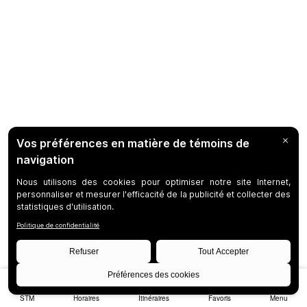
STM
Horaires
Itinéraires
Favoris
Menu