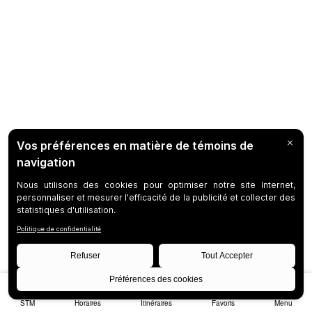
STM
Horaires
Itinéraires
Favoris
Menu