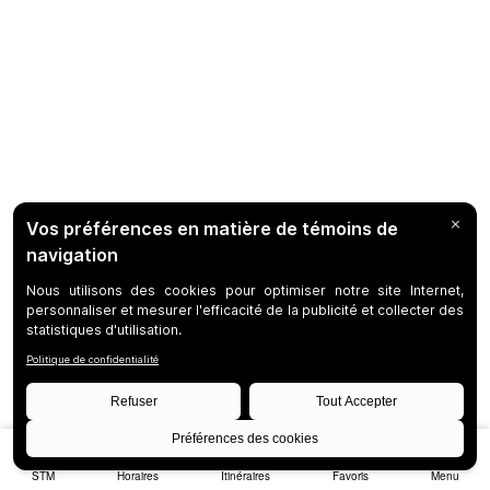
STM
Horaires
Itinéraires
Favoris
Menu