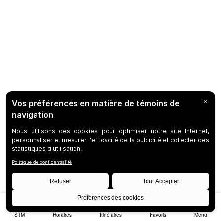
STM
Horaires
Itinéraires
Favoris
Menu