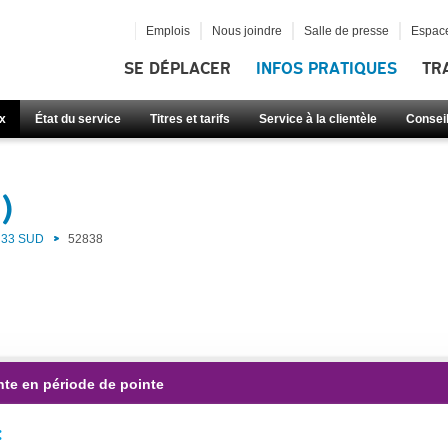
Emplois
Nous joindre
Salle de presse
Espace
SE DÉPLACER
INFOS PRATIQUES
TR
x
État du service
Titres et tarifs
Service à la clientèle
Consei
)
33 SUD
52838
nte en période de pointe
: