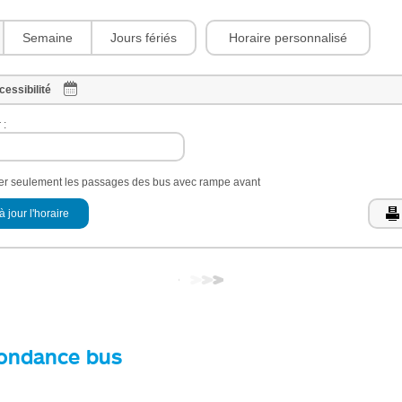
Horaire personnalisé
Semaine
Jours fériés
cessibilité
 :
her seulement les passages des bus avec rampe avant
à jour l'horaire
ondance bus