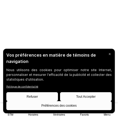
STM
Horaires
Itinéraires
Favoris
Menu