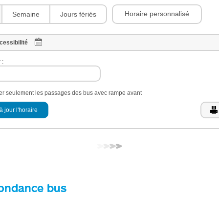
Horaire personnalisé
Semaine
Jours fériés
cessibilité
 :
her seulement les passages des bus avec rampe avant
à jour l'horaire
ondance bus