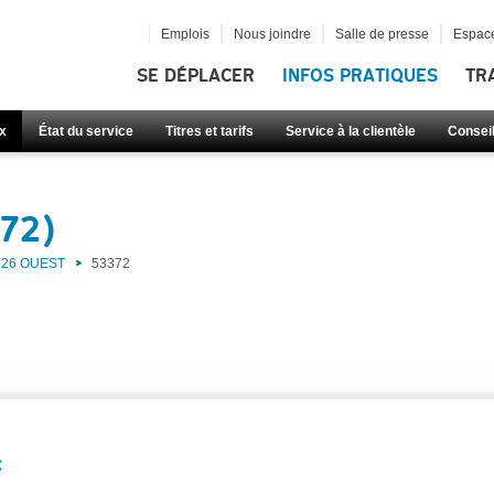
Emplois
Nous joindre
Salle de presse
Espace
SE DÉPLACER
INFOS PRATIQUES
TR
x
État du service
Titres et tarifs
Service à la clientèle
Consei
372)
26 OUEST
53372
: