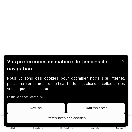
STM
Horaires
Itinéraires
Favoris
Menu