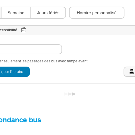
Horaire personnalisé
Semaine
Jours fériés
cessibilité
 :
her seulement les passages des bus avec rampe avant
à jour l'horaire
ondance bus