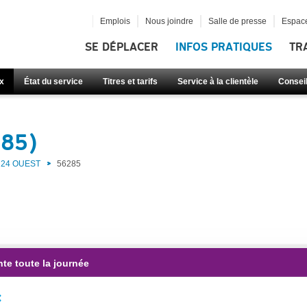
Emplois
Nous joindre
Salle de presse
Espace
SE DÉPLACER
INFOS PRATIQUES
TR
x
État du service
Titres et tarifs
Service à la clientèle
Consei
285)
24 OUEST
56285
te toute la journée
: