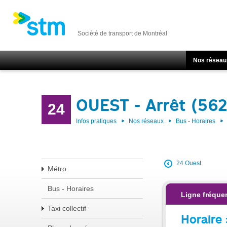
Société de transport de Montréal
Nos réseau
OUEST - Arrêt (56
24
Infos pratiques
Nos réseaux
Bus - Horaires
24 Ouest
Métro
Bus - Horaires
Ligne fréquen
Taxi collectif
Horaire 