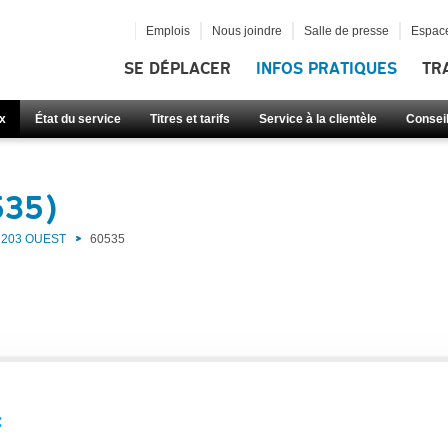
Emplois
Nous joindre
Salle de presse
Espace
SE DÉPLACER
INFOS PRATIQUES
TR
x
État du service
Titres et tarifs
Service à la clientèle
Consei
535)
203 OUEST
60535
: