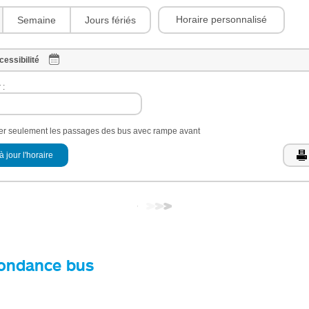
Horaire personnalisé
Semaine
Jours fériés
cessibilité
 :
her seulement les passages des bus avec rampe avant
à jour l'horaire
ondance bus