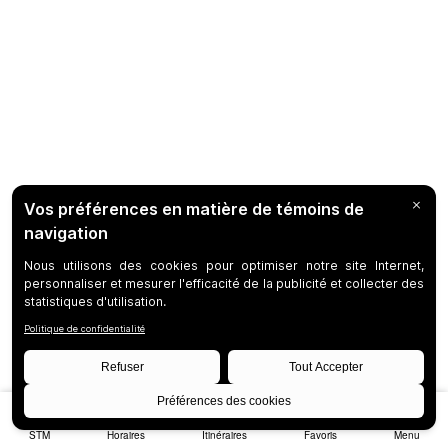
STM
Horaires
Itinéraires
Favoris
Menu