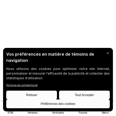
STM
Horaires
Itinéraires
Favoris
Menu