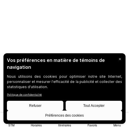
STM
Horaires
Itinéraires
Favoris
Menu