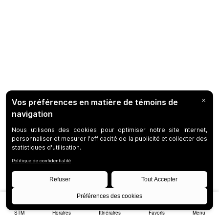
STM
Horaires
Itinéraires
Favoris
Menu