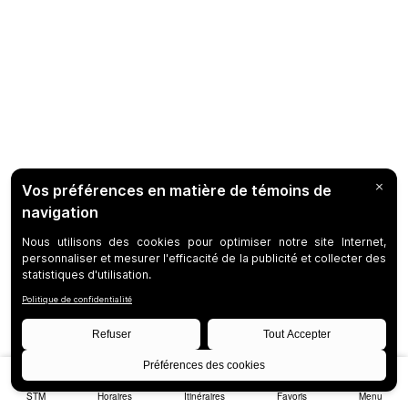
STM
Horaires
Itinéraires
Favoris
Menu