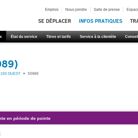
Emplois
Nous joindre
Salle de presse
Espace
SE DÉPLACER
INFOS PRATIQUES
TR
x
État du service
Titres et tarifs
Service à la clientèle
Consei
989)
193 OUEST
50989
nte en période de pointe
: