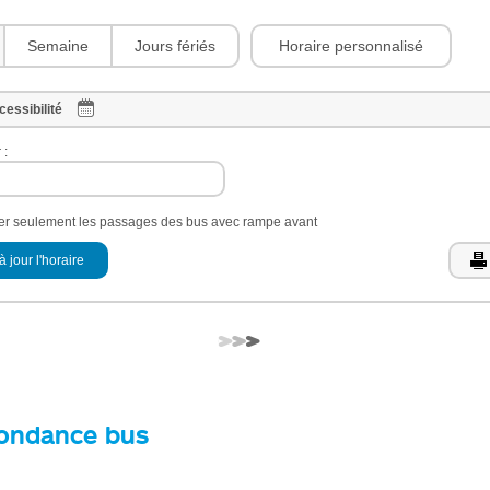
Horaire personnalisé
Semaine
Jours fériés
cessibilité
 :
her seulement les passages des bus avec rampe avant
à jour l'horaire
ondance bus