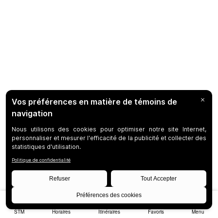
STM
Horaires
Itinéraires
Favoris
Menu