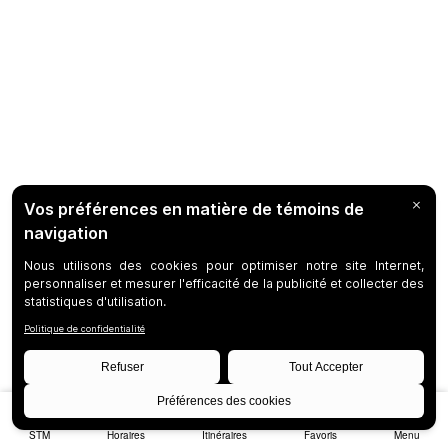
STM
Horaires
Itinéraires
Favoris
Menu