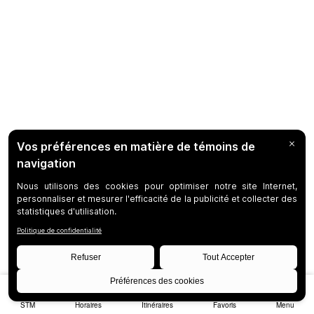
STM
Horaires
Itinéraires
Favoris
Menu