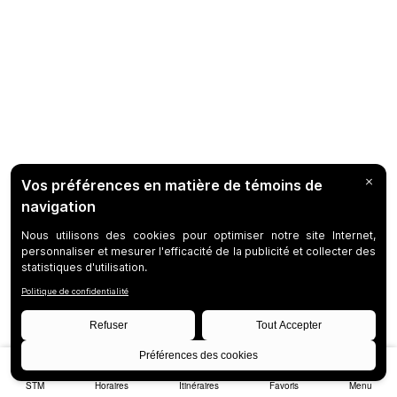
STM
Horaires
Itinéraires
Favoris
Menu