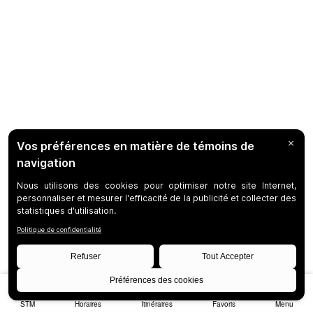
STM
Horaires
Itinéraires
Favoris
Menu