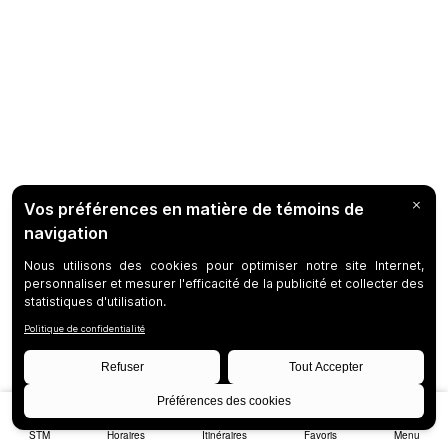
STM
Horaires
Itinéraires
Favoris
Menu