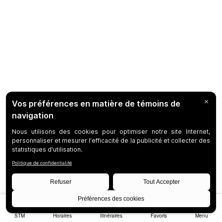
STM
Horaires
Itinéraires
Favoris
Menu