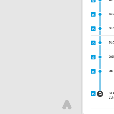
BL
BL
BL
OG
DE
ST
L'