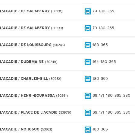
 L'ACADIE / DE SALABERRY
79
180
365
50231
 L'ACADIE / DE SALABERRY
79
180
365
50233
 L'ACADIE / DE LOUISBOURG
180
365
50243
 L'ACADIE / DUDEMAINE
164
180
365
50249
 L'ACADIE / CHARLES-GILL
180
365
50252
 L'ACADIE / HENRI-BOURASSA
69
171
180
365
380
50261
L'ACADIE / PLACE DE L'ACADIE
69
171
180
365
380
53978
 L'ACADIE / NO 10500
180
365
53821