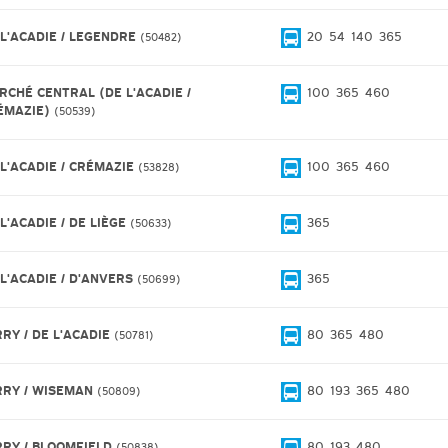
 L'ACADIE / LEGENDRE
20
54
140
365
50482
RCHÉ CENTRAL (DE L'ACADIE /
100
365
460
ÉMAZIE)
50539
 L'ACADIE / CRÉMAZIE
100
365
460
53828
L'ACADIE / DE LIÈGE
365
50633
 L'ACADIE / D'ANVERS
365
50699
RRY / DE L'ACADIE
80
365
480
50781
RRY / WISEMAN
80
193
365
480
50809
RRY / BLOOMFIELD
80
193
480
50838