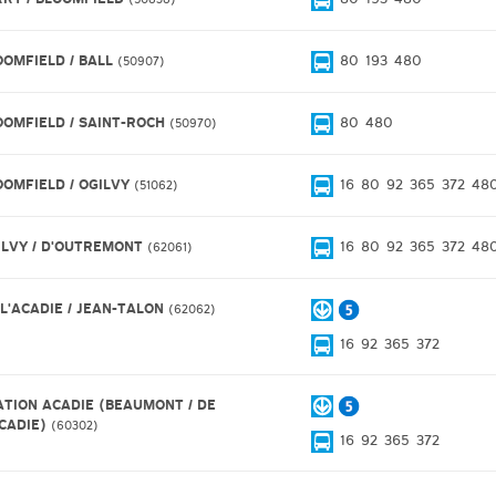
OOMFIELD / BALL
80
193
480
50907
OOMFIELD / SAINT-ROCH
80
480
50970
OOMFIELD / OGILVY
16
80
92
365
372
48
51062
ILVY / D'OUTREMONT
16
80
92
365
372
48
62061
 L'ACADIE / JEAN-TALON
62062
16
92
365
372
ATION ACADIE (BEAUMONT / DE
ACADIE)
60302
16
92
365
372