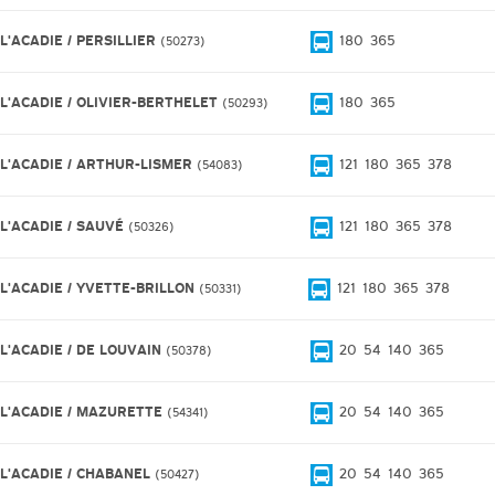
L'ACADIE / PERSILLIER
180
365
50273
 L'ACADIE / OLIVIER-BERTHELET
180
365
50293
 L'ACADIE / ARTHUR-LISMER
121
180
365
378
54083
 L'ACADIE / SAUVÉ
121
180
365
378
50326
 L'ACADIE / YVETTE-BRILLON
121
180
365
378
50331
 L'ACADIE / DE LOUVAIN
20
54
140
365
50378
 L'ACADIE / MAZURETTE
20
54
140
365
54341
 L'ACADIE / CHABANEL
20
54
140
365
50427