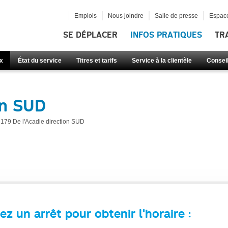
Emplois
Nous joindre
Salle de presse
Espace
SE DÉPLACER
INFOS PRATIQUES
TR
x
État du service
Titres et tarifs
Service à la clientèle
Consei
on SUD
179 De l'Acadie direction SUD
ez un arrêt pour obtenir l'horaire :